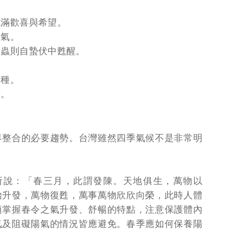
充滿歡喜與希望。
節氣。
，昆蟲則自蟄伏中甦醒。
播種。
苗。
界整合的必要趨勢。台灣雖然四季氣候不是非常明
所說：「春三月，此謂發陳。天地俱生，萬物以
始升發，萬物復甦，萬事萬物欣欣向榮，此時人體
須掌握春令之氣升發、舒暢的特點，注意保護體內
氣及阻礙陽氣的情況皆應避免。春季應如何保養陽