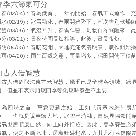
春季六節氣可分
立春(02/04)：春為歲首，一年的開始，春氣正式運作，
雨水(02/19)：冰雪融化，春雨開始降下，漸次告別乾燥
驚蟄(03/06)：氣溫回升，春雷乍響，動物自冬眠醒來
春分(03/21)：晝夜時間長短相等，此後，晝長夜短。
清明(04/05)：春暖花開，大地充滿氣清明景，農作開始
穀雨(04/20)：雨生百穀之意，雨量增多，稻田開使下秧
向古人借智慧
向古人借經取法東方老智慧，幾乎已是全球各領域、跨
顯，但並不表示順應四季變化應時養生不重要。
春為四時之首，萬象更新之始，正如《黃帝內經》裏
榮。」也就是說春歸大地，冰雪已消融，自然界陽氣開
陽氣也應順應自然，向上向外抒發。因此，春季養生必
陽氣，使之不斷充沛，逐漸旺盛起來，尤其凡有耗傷陽