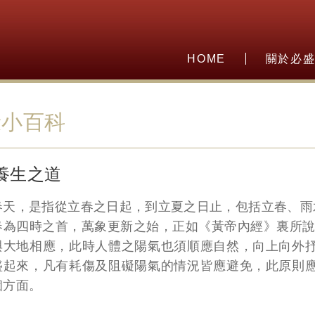
HOME
關於必
康小百科
養生之道
春天，是指從立春之日起，到立夏之日止，包括立春、雨
春為四時之首，萬象更新之始，正如《黃帝內經》裏所說
與大地相應，此時人體之陽氣也須順應自然，向上向外
盛起來，凡有耗傷及阻礙陽氣的情況皆應避免，此原則
個方面。