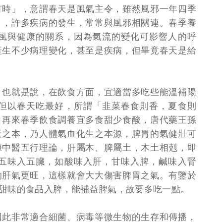
有時」，意謂春天是風氣主令，雖然風邪一年四季
」，許多疾病的發生，常常與風邪相關連。春季養
風與健康的關系，因為氣流的變化可影響人的呼
產生不少病理變化，甚至是疾病，但畢竟春天是給
。也就是說，在飲食方面，宜適當多吃些能溫補陽
但以春天吃最好，所謂「韭菜春食則香，夏食則
。再來春季飲食調養宜多食甜少食酸，唐代藥王孫
天之本，乃人體氣血化生之本源，脾胃的氣健壯可
據中醫五行理論，肝屬木、脾屬土，木土相剋，即
五味入五臟，如酸味入肝，甘味入脾，鹹味入腎
的肝氣更旺，這樣就會大大傷害脾胃之氣。有鑒於
甜味的食品入脾，能補益脾氣，故要多吃一點。
因此非常適合細菌、病毒等微生物的生存和傳播，