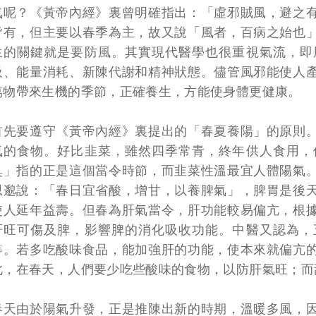
氣呢？《黃帝內經》裏曾明確指出：「虛邪賊風，避之
皆有，但主要以春季為主，故又說「風者，百病之始也
生的關鍵就是要防風。其實現代醫學也很重視氣流，即
吸、能量消耗、新陳代謝和精神狀態。儘管風邪能使人
萬物帶來生機的季節，正確養生，方能使身體更健康。
首先要遵守《黃帝內經》裏提出的「春夏養陽」的原則
氣的食物。好比韭菜，雖然四季常青，終年供人食用，
臭」指的正是這個當令時節，而韭菜性溫最宜人體陽氣
思邈說：「春日宜省酸，增甘，以養脾氣」，脾胃是後
使人延年益壽。但春為肝氣當令，肝功能較易偏亢，根
肝旺可傷及脾，影響脾的消化吸收功能。中醫又認為，
等。若多吃酸味食品，能加強肝的功能，使本來就偏亢
此，在春天，人們要少吃些酸味的食物，以防肝氣旺；而
春天由於陽氣升發，正是推陳出新的時期，溫暖多風，