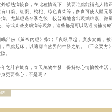
故外感熱病較多，在此種情況下，就要吃點能補充人體
還有山藥、紅棗、枸杞、綠色青菜等，多食可使人體元
發病。尤其經過冬季之後，較普遍地會出現纖維素、微
炎、等或某些皮膚病等現象，這些都是可以透過食補食療
睡眠部份《黃帝內經》指出「夜臥早起，廣步於庭，被
睡，早點起床，以適應自然界的生發之氣。《千金要方
收陰。
一年之計在於春，春天萬物生發，保持好心情愉悅生活
養身更要養心，不是嗎？
列表