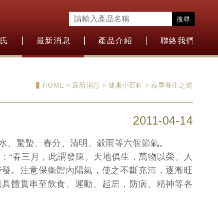
搜尋
盛氏
最新消息
產品介紹
聯絡我們
HOME > 最新消息 > 健康小百科 > 春季養生之道
2011-04-14
水、驚蟄、春分、清明、穀雨等六個節氣。
：“春三月，此謂發陳。天地俱生，萬物以榮。人
抒發。注意保衛體內陽氣，使之不斷充沛，逐漸旺
應具體貫串至飲食、運動、起居，防病、精神等各