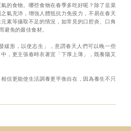
正氣的食物。哪些食物在春季多吃好呢？除了韭菜
陽之氣充沛，增強人體抵抗力免疫力，不易在春天
量元素等攝取不足的情況，如常見的口腔炎、口角
而避免的最佳食材。
發緩形，以使志生」，意謂春天人們可以晚一些
》中，更主張春時衣著宜「下厚上薄」，既養陽又
，相信更能使生活調養更平衡自在，因為養生不只