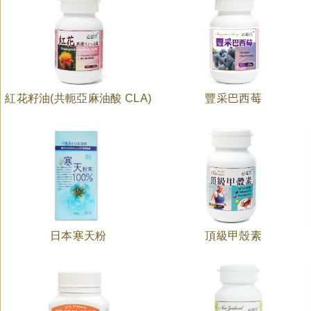
紅花籽油(共軛亞麻油酸 CLA)
豐采巴西莓
日本寒天粉
頂級甲殼素