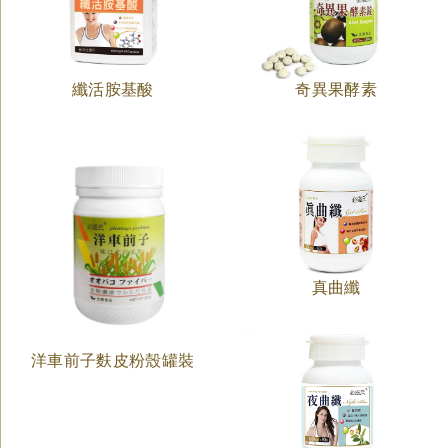
纖活胺基酸
奇異果酵素
真曲纖
洋車前子麩皮粉殼罐裝