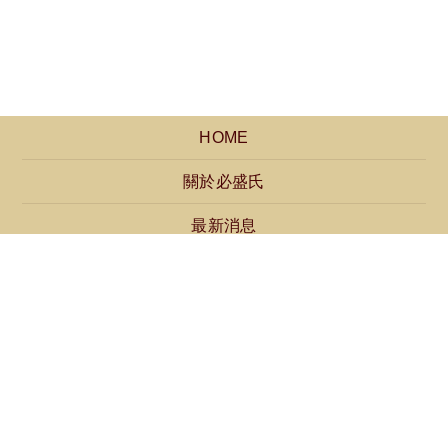
HOME
關於必盛氏
最新消息
產品介紹
聯絡我們
免付費服務電話：0800-668160