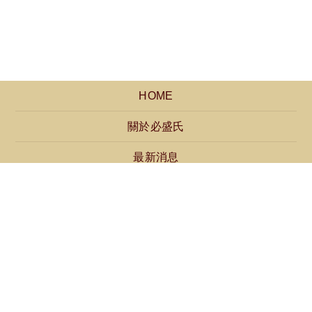
HOME
關於必盛氏
最新消息
產品介紹
聯絡我們
免付費服務電話：0800-668160