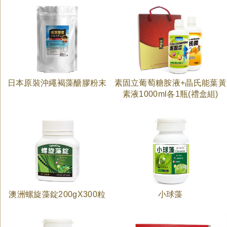
日本原裝沖繩褐藻醣膠粉末
素固立葡萄糖胺液+晶氏能葉黃
素液1000ml各1瓶(禮盒組)
澳洲螺旋藻錠200gX300粒
小球藻