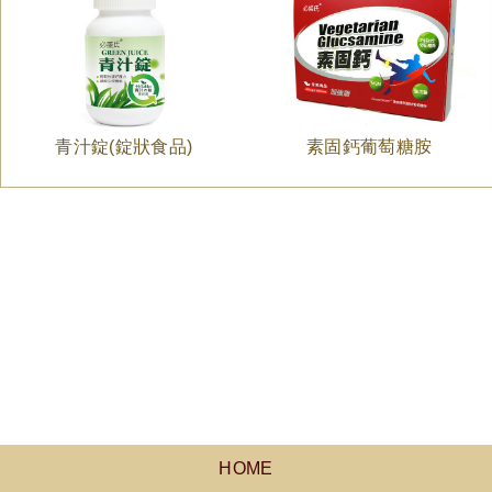
青汁錠(錠狀食品)
素固鈣葡萄糖胺
HOME