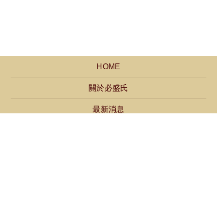
HOME
關於必盛氏
最新消息
產品介紹
聯絡我們
免付費服務電話：0800-668160