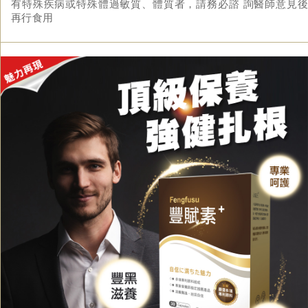
有特殊疾病或特殊體過敏質、體質者，請務必諮 詢醫師意見後
再行食用