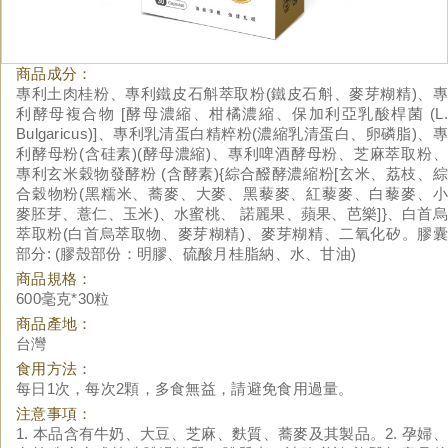
商品成分：
專利土肉桂粉、專利鐵皮石斛萃取粉(鐵皮石斛、麥芽糊精)、專
利酵母複合物 [酵母濃縮、柑橘濃縮、保加利亞乳酸桿菌 (L.
Bulgaricus)]、專利乳清蛋白精粹粉(濃縮乳清蛋白、卵磷脂)、專
利酵母粉(含硅素)(酵母濃縮)、專利啤酒酵母粉、芝麻萃取粉、
專利玄米穀物發酵粉 (含酵素){綜合醱酵濃縮粉[玄米、荔枝、綜
合穀物粉(黑糯米、蕎麥、大麥、黑藜麥、紅藜麥、白藜麥、小
麥胚芽、薏仁、玉米)、水蜜桃、 諾麗果、蘋果、芭樂]}、白首烏
萃取粉(白首烏萃取物、麥芽糊精)、麥芽糊精、二氧化矽。膠囊
部分: (膠殼部份：明膠、硫酸月桂脂納、水、甘油)
商品規格：
600毫克*30粒
商品產地：
台灣
食用方法：
每日1次，每次2顆，多食無益，請避免食用過量。
注意事項：
1. 本品含有牛奶、大豆、芝麻、麩質、蕎麥及其製品。2. 孕婦、